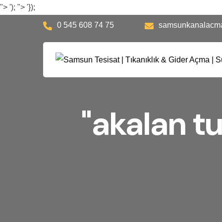
">
');
">
'});
0 545 608 74 75
samsunkanalacm
"akalan tu