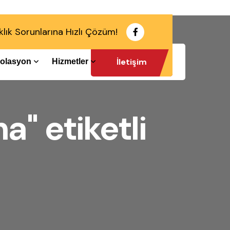
klık Sorunlarına Hızlı Çözüm!
İletişim
İzolasyon
Hizmetler
a" etiketli