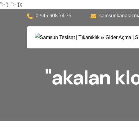
">
');
">
'});
0 545 608 74 75
samsunkanalacm
"akalan kl