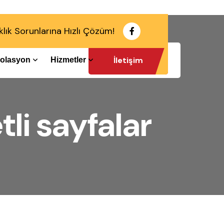
klık Sorunlarına Hızlı Çözüm!
İletişim
İzolasyon
Hizmetler
li sayfalar