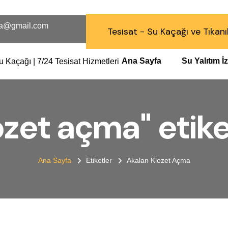
a@gmail.com
Tesisat - Su Kaçağı ve Tıkanı
Ana Sayfa
Su Yalıtım 
ozet açma" etiket
Ana Sayfa
Etiketler
Akalan Klozet Açma