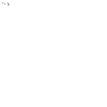
">
');