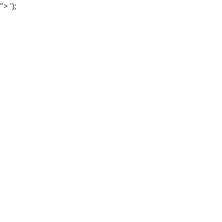
">
');