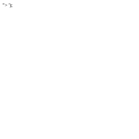
">
');